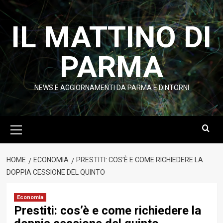
Vai
al
IL MATTINO DI
contenuto
PARMA
NEWS E AGGIORNAMENTI DA PARMA E DINTORNI
Menu
principale
HOME
ECONOMIA
PRESTITI: COS’È E COME RICHIEDERE LA
DOPPIA CESSIONE DEL QUINTO
Economia
Prestiti: cos’è e come richiedere la