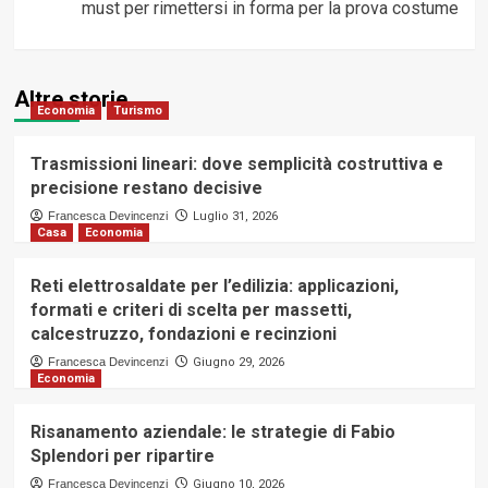
must per rimettersi in forma per la prova costume
Altre storie
Economia
Turismo
Trasmissioni lineari: dove semplicità costruttiva e
precisione restano decisive
Francesca Devincenzi
Luglio 31, 2026
Casa
Economia
Reti elettrosaldate per l’edilizia: applicazioni,
formati e criteri di scelta per massetti,
calcestruzzo, fondazioni e recinzioni
Francesca Devincenzi
Giugno 29, 2026
Economia
Risanamento aziendale: le strategie di Fabio
Splendori per ripartire
Francesca Devincenzi
Giugno 10, 2026