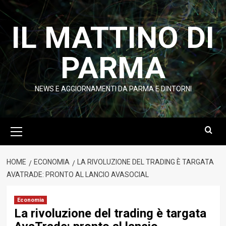
Vai
al
IL MATTINO DI
contenuto
PARMA
NEWS E AGGIORNAMENTI DA PARMA E DINTORNI
Menu
principale
HOME
ECONOMIA
LA RIVOLUZIONE DEL TRADING È TARGATA
AVATRADE: PRONTO AL LANCIO AVASOCIAL
Economia
La rivoluzione del trading è targata