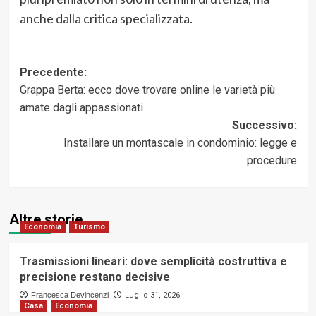
anche dalla critica specializzata.
Navigazione
Precedente:
Grappa Berta: ecco dove trovare online le varietà più
articolo
amate dagli appassionati
Successivo:
Installare un montascale in condominio: legge e
procedure
Altre storie
Economia
Turismo
Trasmissioni lineari: dove semplicità costruttiva e
precisione restano decisive
Francesca Devincenzi
Luglio 31, 2026
Casa
Economia