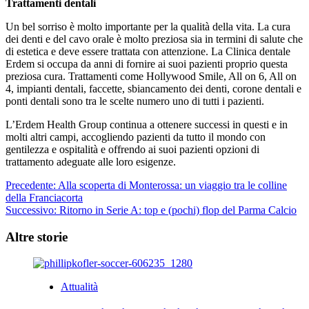
Trattamenti dentali
Un bel sorriso è molto importante per la qualità della vita. La cura
dei denti e del cavo orale è molto preziosa sia in termini di salute che
di estetica e deve essere trattata con attenzione. La Clinica dentale
Erdem si occupa da anni di fornire ai suoi pazienti proprio questa
preziosa cura. Trattamenti come Hollywood Smile, All on 6, All on
4, impianti dentali, faccette, sbiancamento dei denti, corone dentali e
ponti dentali sono tra le scelte numero uno di tutti i pazienti.
L’Erdem Health Group continua a ottenere successi in questi e in
molti altri campi, accogliendo pazienti da tutto il mondo con
gentilezza e ospitalità e offrendo ai suoi pazienti opzioni di
trattamento adeguate alle loro esigenze.
Navigazione
Precedente:
Alla scoperta di Monterossa: un viaggio tra le colline
della Franciacorta
articolo
Successivo:
Ritorno in Serie A: top e (pochi) flop del Parma Calcio
Altre storie
Attualità