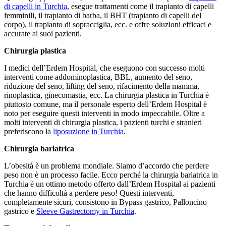
di capelli in Turchia
, esegue trattamenti come il trapianto di capelli
femminili, il trapianto di barba, il BHT (trapianto di capelli del
corpo), il trapianto di sopracciglia, ecc. e offre soluzioni efficaci e
accurate ai suoi pazienti.
Chirurgia plastica
I medici dell’Erdem Hospital, che eseguono con successo molti
interventi come addominoplastica, BBL, aumento del seno,
riduzione del seno, lifting del seno, rifacimento della mamma,
rinoplastica, ginecomastia, ecc. La chirurgia plastica in Turchia è
piuttosto comune, ma il personale esperto dell’Erdem Hospital è
noto per eseguire questi interventi in modo impeccabile. Oltre a
molti interventi di chirurgia plastica, i pazienti turchi e stranieri
preferiscono la
liposuzione in Turchia
.
Chirurgia bariatrica
L’obesità è un problema mondiale. Siamo d’accordo che perdere
peso non è un processo facile. Ecco perché la chirurgia bariatrica in
Turchia è un ottimo metodo offerto dall’Erdem Hospital ai pazienti
che hanno difficoltà a perdere peso! Questi interventi,
completamente sicuri, consistono in Bypass gastrico, Palloncino
gastrico e
Sleeve Gastrectomy in Turchia
.