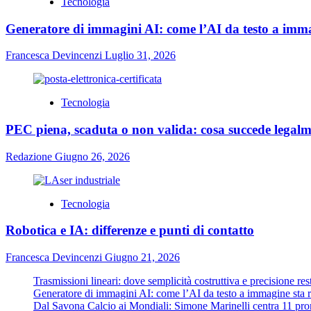
Tecnologia
Generatore di immagini AI: come l’AI da testo a immag
Francesca Devincenzi
Luglio 31, 2026
Tecnologia
PEC piena, scaduta o non valida: cosa succede legal
Redazione
Giugno 26, 2026
Tecnologia
Robotica e IA: differenze e punti di contatto
Francesca Devincenzi
Giugno 21, 2026
Trasmissioni lineari: dove semplicità costruttiva e precisione re
Generatore di immagini AI: come l’AI da testo a immagine sta ri
Dal Savona Calcio ai Mondiali: Simone Marinelli centra 11 pron