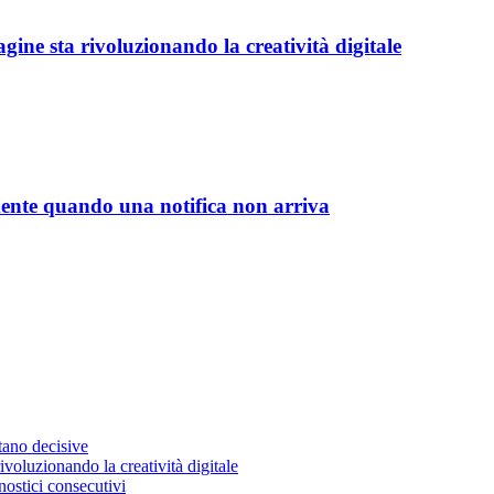
ine sta rivoluzionando la creatività digitale
mente quando una notifica non arriva
stano decisive
voluzionando la creatività digitale
ostici consecutivi