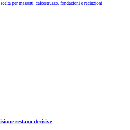
di scelta per massetti, calcestruzzo, fondazioni e recinzioni
isione restano decisive