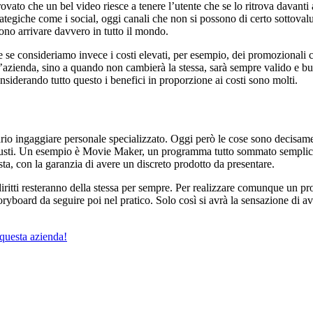
to che un bel video riesce a tenere l’utente che se lo ritrova davanti ag
trategiche come i social, oggi canali che non si possono di certo sottovalu
no arrivare davvero in tutto il mondo.
e consideriamo invece i costi elevati, per esempio, dei promozionali c
 l’azienda, sino a quando non cambierà la stessa, sarà sempre valido e bu
iderando tutto questo i benefici in proporzione ai costi sono molti.
rio ingaggiare personale specializzato. Oggi però le cose sono decisament
 giusti. Un esempio è Movie Maker, un programma tutto sommato sempli
sta, con la garanzia di avere un discreto prodotto da presentare.
 diritti resteranno della stessa per sempre. Per realizzare comunque un
oryboard da seguire poi nel pratico. Solo così si avrà la sensazione di 
questa azienda!