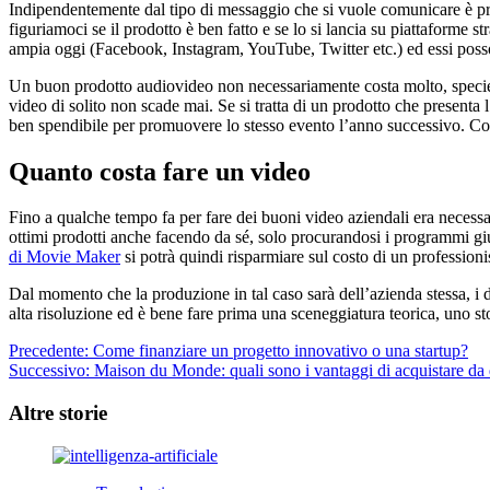
Indipendentemente dal tipo di messaggio che si vuole comunicare è prova
figuriamoci se il prodotto è ben fatto e se lo si lancia su piattaforme s
ampia oggi (Facebook, Instagram, YouTube, Twitter etc.) ed essi posso
Un buon prodotto audiovideo non necessariamente costa molto, specie s
video di solito non scade mai. Se si tratta di un prodotto che presenta
ben spendibile per promuovere lo stesso evento l’anno successivo. Cons
Quanto costa fare un video
Fino a qualche tempo fa per fare dei buoni video aziendali era necessa
ottimi prodotti anche facendo da sé, solo procurandosi i programmi
di Movie Maker
si potrà quindi risparmiare sul costo di un professioni
Dal momento che la produzione in tal caso sarà dell’azienda stessa, i
alta risoluzione ed è bene fare prima una sceneggiatura teorica, uno st
Navigazione
Precedente:
Come finanziare un progetto innovativo o una startup?
Successivo:
Maison du Monde: quali sono i vantaggi di acquistare da 
articolo
Altre storie