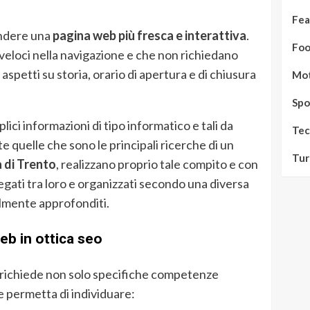
Fea
endere una
pagina web più fresca e interattiva
.
Fo
o veloci nella navigazione e che non richiedano
aspetti su storia, orario di apertura e di chiusura
Mot
Spo
ici informazioni di tipo informatico e tali da
Tec
e quelle che sono le principali ricerche di un
Tur
 di Trento
, realizzano proprio tale compito e con
legati tra loro e organizzati secondo una diversa
almente approfonditi.
eb in ottica seo
, richiede non solo specifiche competenze
e permetta di individuare: