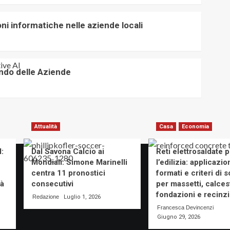
ni informatiche nelle aziende locali
ondo delle Aziende
Attualità
Casa
Economia
:
Dal Savona Calcio ai
Reti elettrosaldate p
Mondiali: Simone Marinelli
l’edilizia: applicazion
centra 11 pronostici
formati e criteri di s
tà
consecutivi
per massetti, calces
fondazioni e recinzi
Redazione
Luglio 1, 2026
Francesca Devincenzi
Giugno 29, 2026