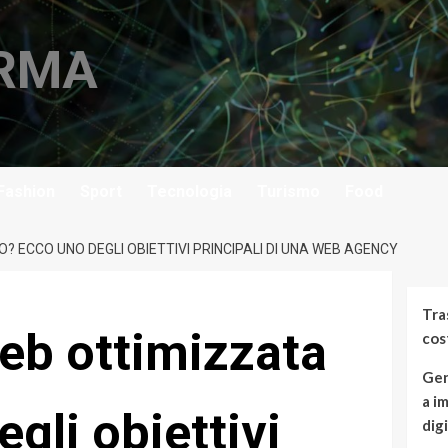
ARMA
Fashion
Sport
Tecnologia
Turismo
Food
 ECCO UNO DEGLI OBIETTIVI PRINCIPALI DI UNA WEB AGENCY
Tra
eb ottimizzata
cos
Gen
a i
gli obiettivi
dig