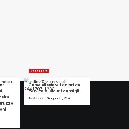
Benessere
er
Come alleviare i dolori da
i,
cervicale: alcuni consigli
celta
Redazione
Giugno 29, 2026
truzzo,
oni