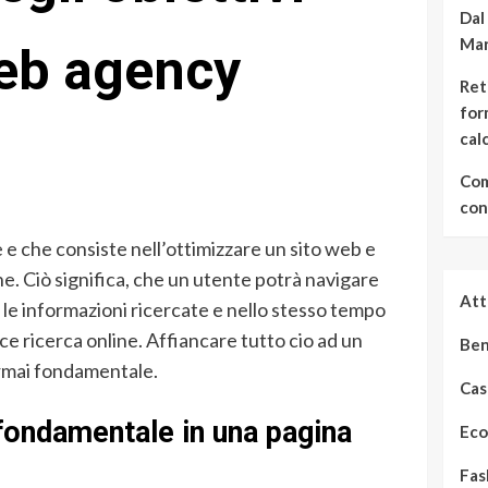
Dal
Mar
web agency
Reti
for
cal
Com
con
 e che consiste nell’ottimizzare un sito web e
e. Ciò significa, che un utente potrà navigare
Att
e le informazioni ricercate e nello stesso tempo
e ricerca online. Affiancare tutto cio ad un
Ben
rmai fondamentale.
Cas
 fondamentale in una pagina
Eco
Fas