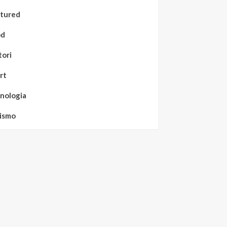
tured
od
ori
rt
nologia
ismo