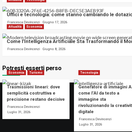
Uffici e tecnologia: come stanno cambiando le dotazio
Francesca Devincenzi
Giugno 17, 2026
Attualità
Economia
Come l’Intelligenza Artificiale Sta Trasformando il M
Francesca Devincenzi
Giugno 8, 2026
Potresti esserti perso
Economia
Turismo
Tecnologia
Trasmissioni lineari: dove
Generatore di immagini AI
semplicità costruttiva e
come l’AI da testo a
precisione restano decisive
immagine sta
rivoluzionando la creativi
Francesca Devincenzi
digitale
Luglio 31, 2026
Francesca Devincenzi
Luglio 31, 2026