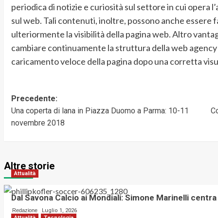
periodica di notizie e curiosità sul settore in cui opera 
sul web. Tali contenuti, inoltre, possono anche essere f
ulteriormente la visibilità della pagina web. Altro vant
cambiare continuamente la struttura della web agency 
caricamento veloce della pagina dopo una corretta visua
Precedente:
Navigazione
Una coperta di lana in Piazza Duomo a Parma: 10-11
Co
articolo
novembre 2018
Altre storie
Attualità
Dal Savona Calcio ai Mondiali: Simone Marinelli centra
Redazione
Luglio 1, 2026
Attualità
Tecnologia