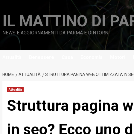
Vai
al
IL MATTINO DI P
contenuto
NEWS E AGGIORNAMENTI DA PARMA E DINTORNI
Attualità
Benessere
Casa
Economia
Motori
HOME
ATTUALITÀ
STRUTTURA PAGINA WEB OTTIMIZZATA IN SEO?
Attualità
Struttura pagina w
in seo? Ecco uno de