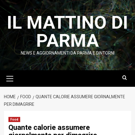
Vai
al
IL MATTINO DI
contenuto
PARMA
NEWS E AGGIORNAMENTI DA PARMA E DINTORNI
Menu
principale
HOME
FOOD
QUANTE CALORIE ASSUMERE GIORNALMENTE
PER DIMAGRIRE
Food
Quante calorie assumere