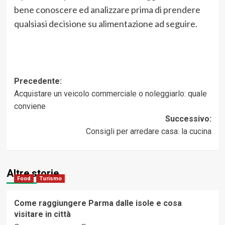
bene conoscere ed analizzare prima di prendere
qualsiasi decisione su alimentazione ad seguire.
Navigazione
Precedente:
Acquistare un veicolo commerciale o noleggiarlo: quale
articolo
conviene
Successivo:
Consigli per arredare casa: la cucina
Altre storie
Food
Turismo
Come raggiungere Parma dalle isole e cosa
visitare in città