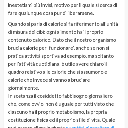
inestetismi più invisi, motivo per il quale si cerca di
fare qualunque cosa pur di liberarsene.
Quando si parla di calorie si fa riferimento all’unità
di misura dei cibi: ogni alimento ha il proprio
contenuto calorico. Dato che il nostro organismo
brucia calorie per ‘funzionare’, anche se non si
pratica attività sportiva ad esempio, ma soltanto
per l’attività quotidiana, è utile avere chiaro il
quadro relativo alle calorie che si assumono e
calorie che invece si vanno a bruciare
giornalmente.
In sostanza il cosiddetto fabbisogno giornaliero
che, come ovvio, non è uguale per tutti visto che
ciascuno ha il proprio metabolismo, la propria
costituzione fisica ed il proprio stile di vita. Quale
può essere allora la giusta
quantità giornaliera di