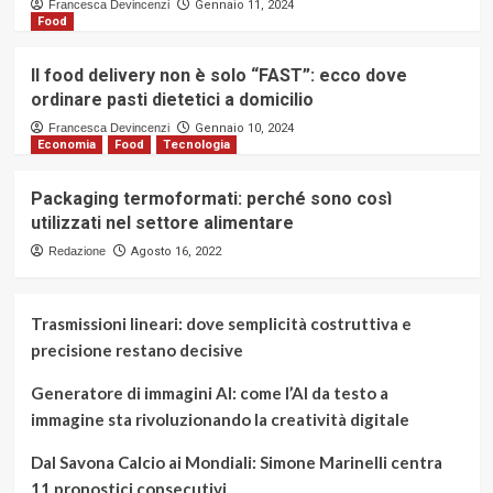
Francesca Devincenzi
Gennaio 11, 2024
Food
Il food delivery non è solo “FAST”: ecco dove
ordinare pasti dietetici a domicilio
Francesca Devincenzi
Gennaio 10, 2024
Economia
Food
Tecnologia
Packaging termoformati: perché sono così
utilizzati nel settore alimentare
Redazione
Agosto 16, 2022
Trasmissioni lineari: dove semplicità costruttiva e
precisione restano decisive
Generatore di immagini AI: come l’AI da testo a
immagine sta rivoluzionando la creatività digitale
Dal Savona Calcio ai Mondiali: Simone Marinelli centra
11 pronostici consecutivi