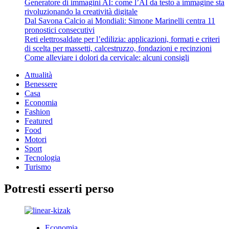
Generatore di immagini AI: come l’AI da testo a immagine sta
rivoluzionando la creatività digitale
Dal Savona Calcio ai Mondiali: Simone Marinelli centra 11
pronostici consecutivi
Reti elettrosaldate per l’edilizia: applicazioni, formati e criteri
di scelta per massetti, calcestruzzo, fondazioni e recinzioni
Come alleviare i dolori da cervicale: alcuni consigli
Attualità
Benessere
Casa
Economia
Fashion
Featured
Food
Motori
Sport
Tecnologia
Turismo
Potresti esserti perso
Economia