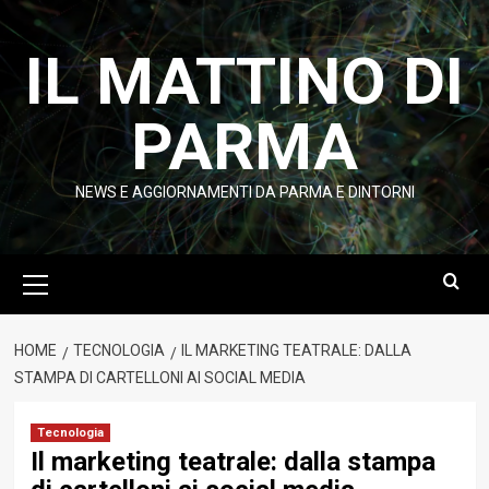
Vai
al
IL MATTINO DI
contenuto
PARMA
NEWS E AGGIORNAMENTI DA PARMA E DINTORNI
Menu
principale
HOME
TECNOLOGIA
IL MARKETING TEATRALE: DALLA
STAMPA DI CARTELLONI AI SOCIAL MEDIA
Tecnologia
Il marketing teatrale: dalla stampa