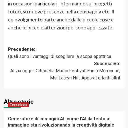
in occasioni particolari, informando sui progetti
futuri, su nuove presenze nella compagnia etc. Il
coinvolgimento parte anche dalle piccole cose e
anche le piccole attenzioni poi sono apprezzate.
Navigazione
Precedente:
Quali sono i vantaggi di scegliere la scopa epettrica
articolo
Successivo:
Al via oggi il Cittadella Music Festival: Ennio Morricone,
Ms. Lauryn Hill, Apparat e tanti altri!
Altre storie
Tecnologia
Generatore di immagini AI: come l’AI da testo a
immagine sta rivoluzionando la creatività digitale