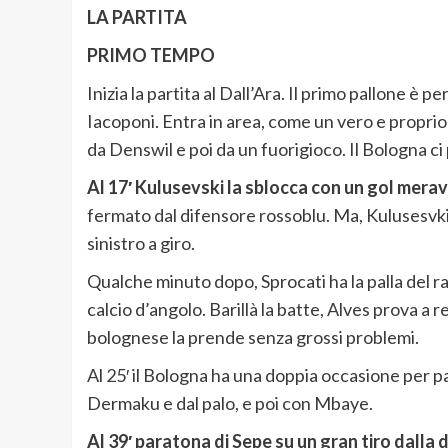
LA PARTITA
PRIMO TEMPO
Inizia la partita al Dall’Ara. Il primo pallone è p
Iacoponi. Entra in area, come un vero e propri
da Denswil e poi da un fuorigioco. Il Bologna c
Al 17′ Kulusevski la sblocca con un gol merav
fermato dal difensore rossoblu. Ma, Kulusesvki 
sinistro a giro.
Qualche minuto dopo, Sprocati ha la palla del
calcio d’angolo. Barillà la batte, Alves prova a 
bolognese la prende senza grossi problemi.
Al 25′ il Bologna ha una doppia occasione per p
Dermaku e dal palo, e poi con Mbaye.
Al 39′ paratona di Sepe su un gran tiro dalla 