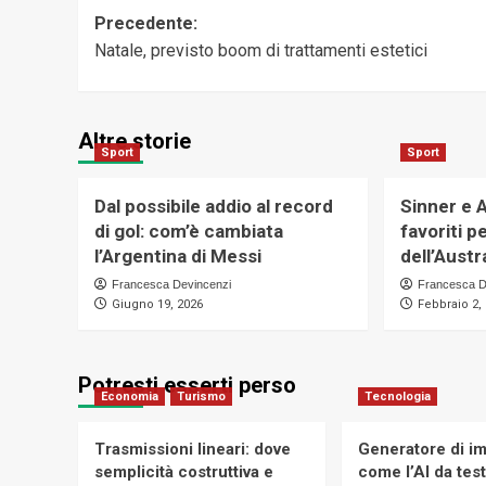
Navigazione
Precedente:
Natale, previsto boom di trattamenti estetici
articolo
Altre storie
Sport
Sport
Dal possibile addio al record
Sinner e 
di gol: com’è cambiata
favoriti pe
l’Argentina di Messi
dell’Aust
Francesca Devincenzi
Francesca D
Giugno 19, 2026
Febbraio 2,
Potresti esserti perso
Economia
Turismo
Tecnologia
Trasmissioni lineari: dove
Generatore di im
semplicità costruttiva e
come l’AI da tes