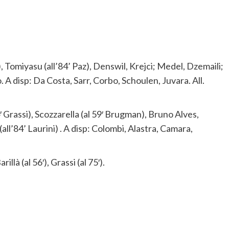
, Tomiyasu (all’84’ Paz), Denswil, Krejci; Medel, Dzemaili;
o. A disp: Da Costa, Sarr, Corbo, Schoulen, Juvara. All.
′ Grassi), Scozzarella (al 59′ Brugman), Bruno Alves,
all’84’ Laurini) . A disp: Colombi, Alastra, Camara,
rillà (al 56′), Grassi (al 75′).