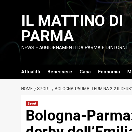
Vai
al
IL MATTINO DI
contenuto
PARMA
NEWS E AGGIORNAMENTI DA PARMA E DINTORNI
Attualità
Benessere
Casa
Economia
M
HOME
SPORT
BOLOGNA-PARMA: TERMINA 2-2 IL DERBY 
Sport
Bologna-Parma: 
derby dell’Emilia