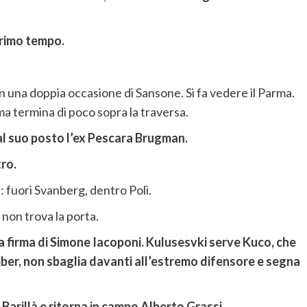
primo tempo.
con una doppia occasione di Sansone. Si fa vedere il Parma.
 ma termina di poco sopra la traversa.
 al suo posto l’ex Pescara Brugman.
tro.
: fuori Svanberg, dentro Poli.
e non trova la porta.
 la firma di Simone Iacoponi. Kulusesvki serve Kuco, che
mber, non sbaglia davanti all’estremo difensore e segna
Barillà e ritorna in campo Alberto Grassi.