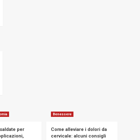
omia
Benessere
osaldate per
Come alleviare i dolori da
applicazioni,
cervicale: alcuni consigli