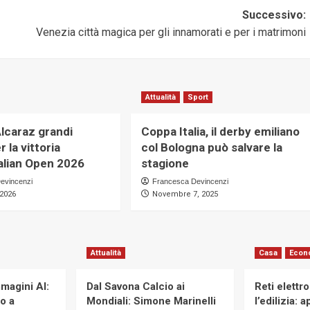
Successivo:
Venezia città magica per gli innamorati e per i matrimoni
Attualità
Sport
Alcaraz grandi
Coppa Italia, il derby emiliano
r la vittoria
col Bologna può salvare la
ralian Open 2026
stagione
evincenzi
Francesca Devincenzi
 2026
Novembre 7, 2025
Attualità
Casa
Econ
magini AI:
Dal Savona Calcio ai
Reti elettr
to a
Mondiali: Simone Marinelli
l’edilizia: 