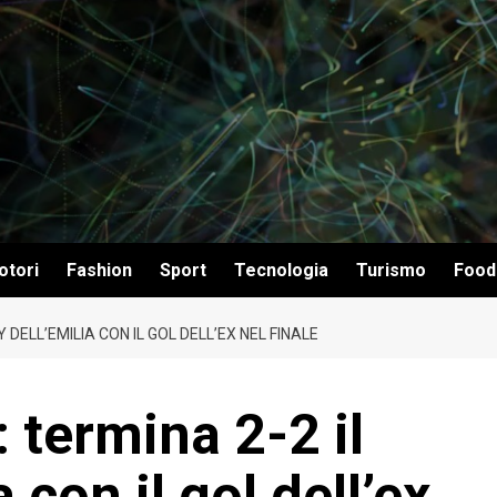
otori
Fashion
Sport
Tecnologia
Turismo
Food
DELL’EMILIA CON IL GOL DELL’EX NEL FINALE
termina 2-2 il
 con il gol dell’ex