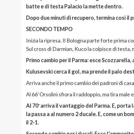
batte e di testa Palacio la mette dentro.
Dopo due minuti di recupero, termina così il 
SECONDO TEMPO
Inizia la ripresa. Il Bologna parte forte prima 
Sul cross di Darmian, Kuco la colpisce di testa,
Primo cambio per il Parma: esce Scozzarella,
Kulusevski cerca il gol, ma prende il palo des
Arriva anche il primo cambio dei padroni di casa
Al 66′ Orsolini sfiora il raddoppio, ma tira male 
Al 70′ arriva il vantaggio del Parma. E, porta
la passa a al numero 2 ducale. E, come un bo
il 2-1.
Secondo cambio per i ducali. Esce l’ammonito 