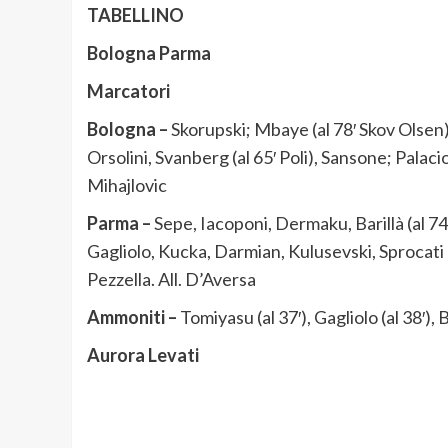
TABELLINO
Bologna Parma
Marcatori
Bologna –
Skorupski; Mbaye (al 78′ Skov Olsen)
Orsolini, Svanberg (al 65′ Poli), Sansone; Palaci
Mihajlovic
Parma –
Sepe, Iacoponi, Dermaku, Barillà (al 74
Gagliolo, Kucka, Darmian, Kulusevski, Sprocati (
Pezzella. All. D’Aversa
Ammoniti –
Tomiyasu (al 37′), Gagliolo (al 38′), Ba
Aurora Levati