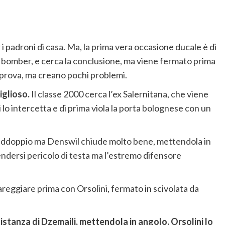
er i padroni di casa. Ma, la prima vera occasione ducale è di
o bomber, e cerca la conclusione, ma viene fermato prima
i prova, ma creano pochi problemi.
iglioso.
Il classe 2000 cerca l’ex Salernitana, che viene
lo intercetta e di prima viola la porta bolognese con un
 raddoppio ma Denswil chiude molto bene, mettendola in
rendersi pericolo di testa ma l’estremo difensore
areggiare prima con Orsolini, fermato in scivolata da
distanza di Dzemaili, mettendola in angolo. Orsolini lo