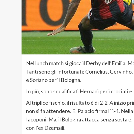
Nel lunch match si gioca il Derby dell’Emilia. M
Tanti sono gli infortunati: Cornelius, Gervinho
e Soriano per il Bologna.
In più, sono squalificati Hernani per i crociati e
Al triplice fischio, il risultato è di 2-2. A iniz
non si fa attendere. E, Palacio firma l’1-1. Nel
Iacoponi. Ma, il Bologna attacca senza sosta e, 
con l’ex Dzemaili.