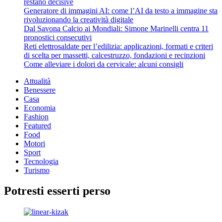
restano decisive
Generatore di immagini AI: come l’AI da testo a immagine sta
rivoluzionando la creatività digitale
Dal Savona Calcio ai Mondiali: Simone Marinelli centra 11
pronostici consecutivi
Reti elettrosaldate per l’edilizia: applicazioni, formati e criteri
di scelta per massetti, calcestruzzo, fondazioni e recinzioni
Come alleviare i dolori da cervicale: alcuni consigli
Attualità
Benessere
Casa
Economia
Fashion
Featured
Food
Motori
Sport
Tecnologia
Turismo
Potresti esserti perso