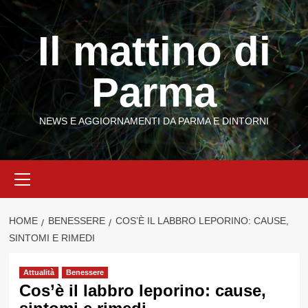
Vai
al
Il mattino di
contenuto
Parma
NEWS E AGGIORNAMENTI DA PARMA E DINTORNI
Menu
principale
HOME
BENESSERE
COS’È IL LABBRO LEPORINO: CAUSE,
SINTOMI E RIMEDI
Attualità
Benessere
Cos’è il labbro leporino: cause,