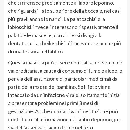
che si riferisce precisamente al
labbro leporino
,
che riguarda il
lato
superiore della bocca
e, nei casi
più gravi, anche le
naric
i
. La palatoschisi
e la
labiosc
hisi,
invece, interessano rispettivamente il
palato e le mascelle, con annessi disagi alla
dentatura. La cheiloschisi pi
ò prevedere anc
he più
di una fessura
nel labbro
.
Questa malattia può essere contratta per semplice
via ereditaria
,
a causa di
consumo di
fumo
o
alco
o
l
o
per via de
ll
’
assunzione di particolari me
dicinali da
parte della madre del bambino
.
Se
il feto
viene
intaccato da un
’
infezion
e
viral
e
,
solitamente inizia
a presentare problemi ne
i primi 3 mesi
di
gestazione
.
Anche una cattiva alimentazione
può
contribuire alla formazione del labbro leporino, per
via dell
’
assenza di
acido folico nel feto
.