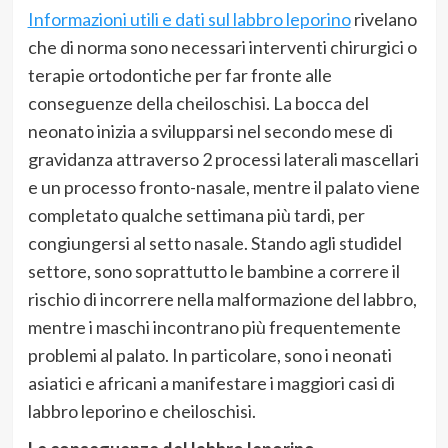
Informazioni utili e dati sul labbro leporino
rivelano
che di norma
sono necessar
i interventi chirurgi
ci o
terapie ortodontiche per far fronte alle
conseguenze della cheiloschisi.
La bocca del
neon
ato inizia
a svilupparsi nel secondo mese di
gravidanza attr
averso 2
processi laterali mascellari
e un p
rocesso fronto-nasale
, mentre
i
l pal
ato
viene
completa
to qualche settimana più tardi, per
congiungersi al setto nasale
.
St
ando agli studi
del
settore, son
o soprattutto le bambine a correre il
rischio di incorrere
nella malformazione del labbro,
mentre i maschi incont
rano più f
requentemente
p
roblemi al palato
.
In particolare, sono i neonati
asiatici e africani a manifestare i maggiori casi di
labbro leporino e cheiloschisi
.