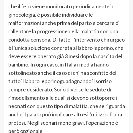
che il
feto
viene monitorato periodicamente in
ginecologia, è possibile individuare le
malformazioni anche prima del par
to e cercare di
rallentare
la progressione della m
alattia con un
a
condotta consona.
Di fatto, l
’intervento chirurgi
co
è l
’unica soluzione concreta al labb
ro leporino, che
deve essere operato già
3 mesi dopo la nascita del
bambino.
In ogni caso,
in Italia i media hanno
sottolineato anche
il caso di chi ha
sconfitto del
tutto il lab
bro leporino
guadagnando il sorriso
sempre desiderato.
Sono diverse le
sedute di
rimodellamento
a
lle q
uali si devono sottoporre i
neonati con questo tipo di malattia, che se riguarda
anche il palato può implicare
altresì
l
’
utilizzo
di una
protesi.
Negli scenari meno gravi, l
’
operazione
è
però opzionale.