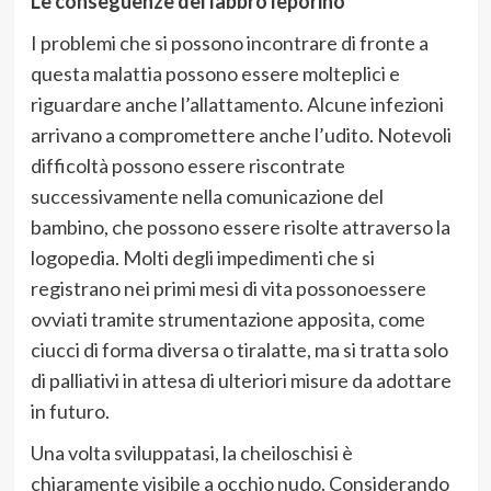
Le conseguenze del labbro leporino
I
problemi che si possono incontrare di fronte
a
questa
malattia possono essere moltep
lici e
riguardare anche
l’allattamento.
Alcune infezioni
arrivano a compromettere anche l
’
udito
.
Notevoli
difficoltà possono essere riscontra
te
successivamente nella comunicazione del
bambino, che possono essere risolte attrav
erso la
logopedia
.
Molti degli
impedimenti che si
registrano nei primi mesi
di vita
possono
essere
ovviati tramite strumentazione apposita, come
ciucci di forma diversa o tiralatte, ma si tratta solo
di palliativi in attesa di ulteriori misure da adottare
i
n futuro.
Una volta sviluppat
asi, l
a cheiloschisi
è
chiaramente visibile a occhio n
udo
.
Considerando