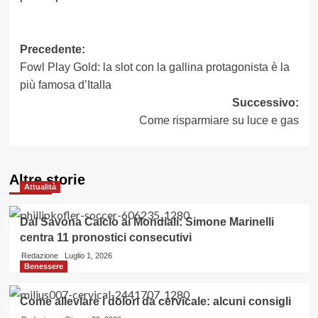
Navigazione
Precedente:
Fowl Play Gold: la slot con la gallina protagonista è la
articolo
più famosa d’ItalIa
Successivo:
Come risparmiare su luce e gas
Altre storie
Attualità
Dal Savona Calcio ai Mondiali: Simone Marinelli
centra 11 pronostici consecutivi
Redazione
Luglio 1, 2026
Benessere
Come alleviare i dolori da cervicale: alcuni consigli