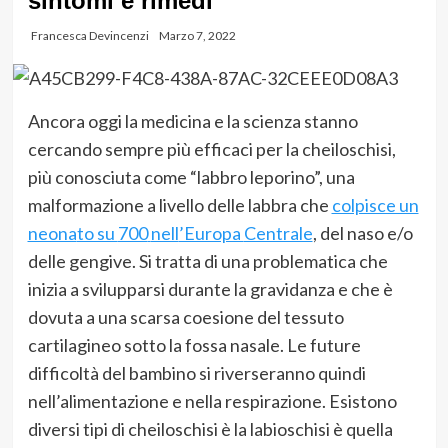
sintomi e rimedi
Francesca Devincenzi
Marzo 7, 2022
Ancor
a oggi la medicina e la scienza stanno
cercando sempre più efficaci per
l
a cheiloschisi,
più conosciuta come
“
labbro lep
orino
”
, una
malformazione
a livello delle labbra
che
colpisce un
neona
to su
700
nell
’Europa
Centrale
,
del
naso e/o
delle gengive
.
Si tratta di una problematica che
inizia a svilupparsi durante la gravidanza e che è
dovuta a
una scarsa
coesione del tessuto
cartilagineo sotto la fossa nasale.
Le future
difficoltà del bambino si riverseranno quindi
nell
’
alime
ntazione e nella
respirazione
.
Esistono
diversi ti
pi
di cheiloschisi
è l
a labios
chisi
è quella