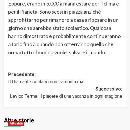
Eppure, erano in 5.000 a manifestare per il clima e
per il Pianeta. Sono scesi in piazza anzichè
approfittarne per rimanere a casa a riposare in un
giorno che sarebbe stato scolastico. Qualcosa
hanno dimostrato e probabilmente continueranno
a farlo fino a quando non otterranno quello che
ormai tutto il mondo vuole: salvare il mondo.
Navigazione
Precedente:
Il Diamante solitario non tramonta mai
articolo
Successivo:
Levico Terme: il piacere di una vacanza in ogni stagione
Altre storie
Attualità