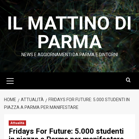
Vai
al
IL MATTINO DI
contenuto
PARMA
NEWS E AGGIORNAMENTI DA PARMA E DINTORNI
Menu
principale
HOME
ATTUALITÀ
FRIDAYS FOR FUTURE: 5.000 STUDENTI IN
PIAZZA A PARMA PER MANIFESTARE
Attualità
Fridays For Future: 5.000 studenti