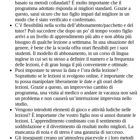
basato su metodi collaudati? È molto importante che il
programma adottato risponda ai migliori standard. Grazie a
questo, sarai sicuro che tuo figlio impari dal migliore in un
modo che è stato verificato e confermato.
C’è flessibilità nella scelta dell’abbonamento/pacchetto e del
tutor? Può succedere che dopo un po’ di tempo vostro figlio
arrivi a un livello di apprendimento più alto e non abbia più
bisogno di qualche lezione a settimana. In una situazione del
genere, è bene che la scuola offra orari flessibili per i suoi
studenti. Il modello di abbonamento, in un corso di lingua
inglese in cui sei tu stesso a definire il numero e la frequenza
delle lezioni, è di gran lunga il più conveniente e ottimale.
Puoi impostare tu stesso la data e l’ora della lezione?
Soprattutto se le lezioni si svolgono online, è importante che
tu possa manipolare liberamente le date e gli orari delle
lezioni. Grazie a questo, un improvviso cambio di
programma, una visita al medico o andare in vacanza non sarà
un problema e non causerà un’interruzione imprevista nello
studio.
Vengono introdotti elementi di gioco e attività ludiche nelle
lezioni? È importante che vostro figlio non si annoi durante le
lezioni. L’apprendimento combinato con il sentimento di
soddisfazione e il divertimento dà risultati molto migliori. La
mancanza di noia e di stress è una garanzia di successo.
Gli insegnanti creano un’atmosfera piacevole e i loro metodi