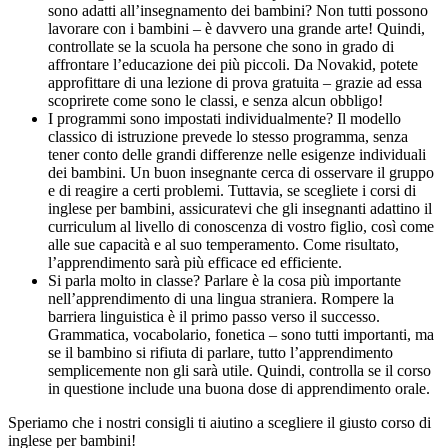
sono adatti all’insegnamento dei bambini? Non tutti possono
lavorare con i bambini – è davvero una grande arte! Quindi,
controllate se la scuola ha persone che sono in grado di
affrontare l’educazione dei più piccoli. Da Novakid, potete
approfittare di una lezione di prova gratuita – grazie ad essa
scoprirete come sono le classi, e senza alcun obbligo!
I programmi sono impostati individualmente? Il modello
classico di istruzione prevede lo stesso programma, senza
tener conto delle grandi differenze nelle esigenze individuali
dei bambini. Un buon insegnante cerca di osservare il gruppo
e di reagire a certi problemi. Tuttavia, se scegliete i corsi di
inglese per bambini, assicuratevi che gli insegnanti adattino il
curriculum al livello di conoscenza di vostro figlio, così come
alle sue capacità e al suo temperamento. Come risultato,
l’apprendimento sarà più efficace ed efficiente.
Si parla molto in classe? Parlare è la cosa più importante
nell’apprendimento di una lingua straniera. Rompere la
barriera linguistica è il primo passo verso il successo.
Grammatica, vocabolario, fonetica – sono tutti importanti, ma
se il bambino si rifiuta di parlare, tutto l’apprendimento
semplicemente non gli sarà utile. Quindi, controlla se il corso
in questione include una buona dose di apprendimento orale.
Speriamo che i nostri consigli ti aiutino a scegliere il giusto corso di
inglese per bambini!