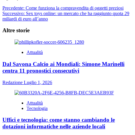
Navigazione
Precedente:
Come funziona la compravendita di oggetti preziosi
Successivo:
Sex toys online: un mercato che ha raggiunto quota 29
articolo
miliardi di euro all’anno
Altre storie
Attualità
Dal Savona Calcio ai Mondiali: Simone Marinelli
centra 11 pronostici consecutivi
Redazione
Luglio 1, 2026
Attualità
Tecnologia
Uffici e tecnologia: come stanno cambiando le
dotazioni informatiche nelle aziende locali