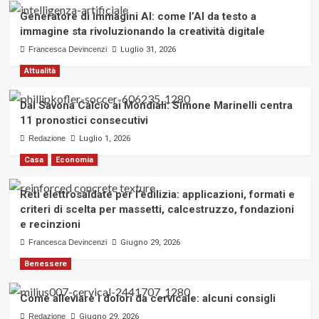
Generatore di immagini AI: come l’AI da testo a
immagine sta rivoluzionando la creatività digitale
Francesca Devincenzi
Luglio 31, 2026
Attualità
Dal Savona Calcio ai Mondiali: Simone Marinelli centra
11 pronostici consecutivi
Redazione
Luglio 1, 2026
Casa
Economia
Reti elettrosaldate per l’edilizia: applicazioni, formati e
criteri di scelta per massetti, calcestruzzo, fondazioni
e recinzioni
Francesca Devincenzi
Giugno 29, 2026
Benessere
Come alleviare i dolori da cervicale: alcuni consigli
Redazione
Giugno 29, 2026