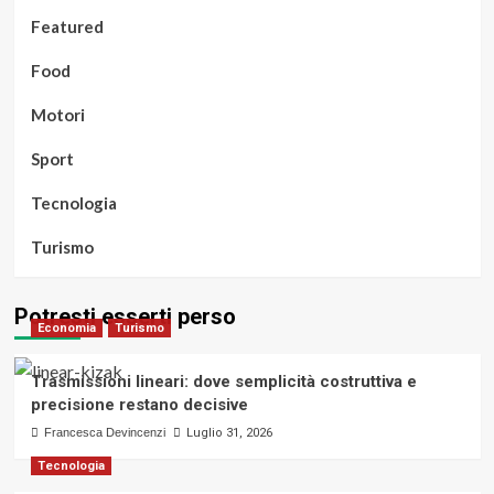
Featured
Food
Motori
Sport
Tecnologia
Turismo
Potresti esserti perso
Economia
Turismo
Trasmissioni lineari: dove semplicità costruttiva e
precisione restano decisive
Francesca Devincenzi
Luglio 31, 2026
Tecnologia