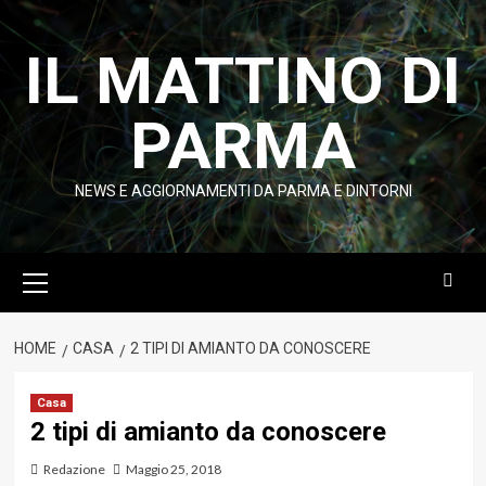
Vai
al
IL MATTINO DI
contenuto
PARMA
NEWS E AGGIORNAMENTI DA PARMA E DINTORNI
Menu
principale
HOME
CASA
2 TIPI DI AMIANTO DA CONOSCERE
Casa
2 tipi di amianto da conoscere
Redazione
Maggio 25, 2018