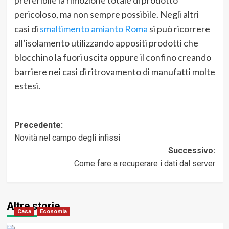
preferibile la rimozione totale dl prodotto
pericoloso, ma non sempre possibile. Negli altri
casi di
smaltimento amianto Roma
si può ricorrere
all’isolamento utilizzando appositi prodotti che
blocchino la fuori uscita oppure il confino creando
barriere nei casi di ritrovamento di manufatti molte
estesi.
Navigazione
Precedente:
Novità nel campo degli infissi
articolo
Successivo:
Come fare a recuperare i dati dal server
Altre storie
Casa
Economia