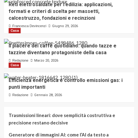
Reti elettrosaldate per l’edilizia: applicazioni,
formati e criteri di scelta per massetti,
calcestruzzo, fondazioni e recinzioni
Francesca Devincenzi
Giugno 29, 2026
Casa
Il piacere del caffè quotidiano: quando tazze e
tazzine diventano protagoniste della casa
Redazione
Marzo 20, 2026
Casa
Efficienza energetica e controllo emissioni gas: i
punti importanti
Redazione
Gennaio 28, 2026
Trasmissioni lineari: dove semplicità costruttiva e
precisione restano decisive
Generatore di immagini AI: come l’AI da testo a